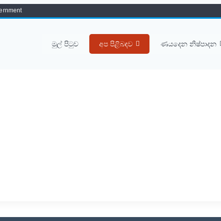
overnment
මුල් පිටුව
අප පිළිබඳව
ණයදෙන නිෂ්පාදන