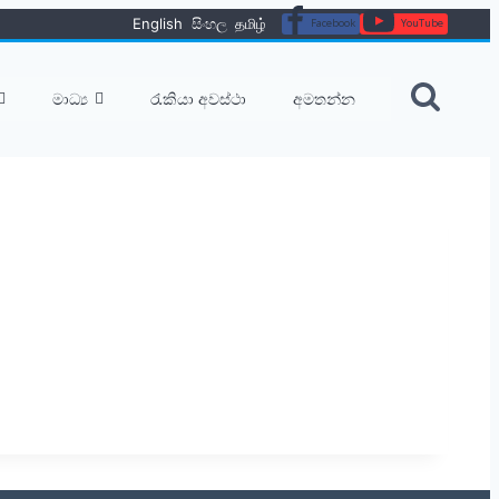
English
සිංහල
தமிழ்
Facebook
YouTube
මාධ්‍ය
රැකියා අවස්ථා
අමතන්න