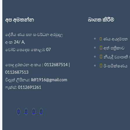
අප අමතන්න
බාගත කිරීම්
දේශීය ණය සහ සංවර්ධන අරමුදල
ණය අයදුම්පත
අංක 24/ A,
අත් පත්‍රිකාව
වෝඩ් පෙදෙස කොළඹ 07
නියැදි ව්‍යාපෘත
පොදු දුරකථන අංකය : 0112687514 |
ඊ-සමීක්ෂණය
0112687513
විද්‍යුත් ලිපිනය: lldf1916@gmail.com
ෆැක්ස්: 0112691261